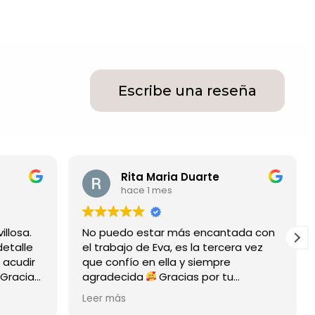
Escribe una reseña
Rita Maria Duarte
hace 1 mes
.
No puedo estar más encantada con
Es 
le
el trabajo de Eva, es la tercera vez
muy 
ir
que confío en ella y siempre
Sup
ias
agradecida
Gracias por tu
dedicación y esfuerzo, los resultados
Leer más
son una belleza y llegan al alma