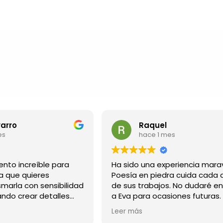
Raquel
hace 1 mes
increíble para
Ha sido una experiencia maravillosa
 quieres
Poesía en piedra cuida cada detal
a con sensibilidad
de sus trabajos. No dudaré en acud
 crear detalles
a Eva para ocasiones futuras. Grac
les para quienes
por hacer mis ideas realidad en un
Leer más
cuadro especial que seguro que a