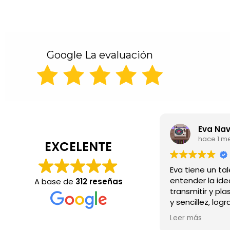
Google La evaluación
Eva Navarro
hace 1 mes
EXCELENTE
Eva tiene un talento 
entender la idea que
A base de
312 reseñas
transmitir y plasmarl
y sencillez, logrando
emotivos e inolvidab
Leer más
los reciben.