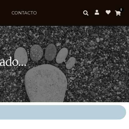
0
CONTACTO
rado…