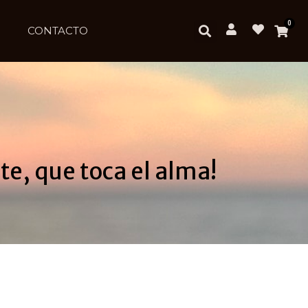
0
CONTACTO
te, que toca el alma!