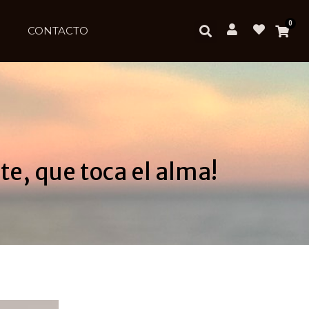
0
CONTACTO
te, que toca el alma!