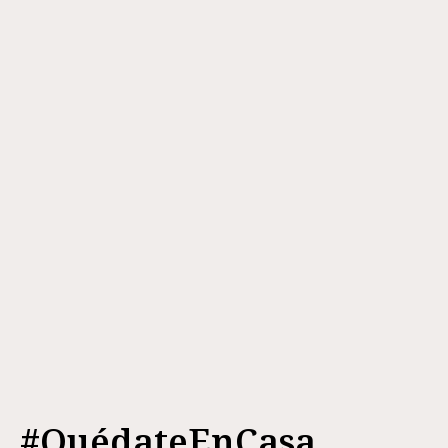
#QuédateEnCasa