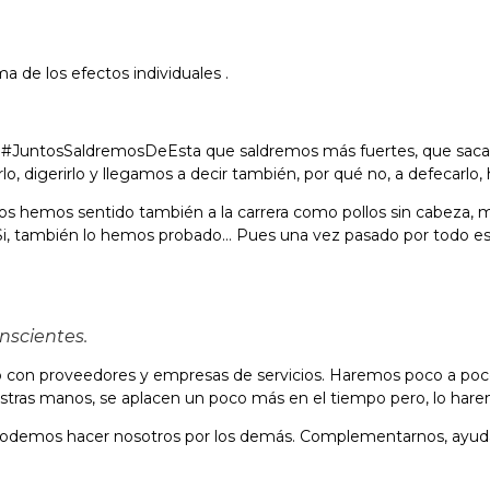
 de los efectos individuales .
untosSaldremosDeEsta que saldremos más fuertes, que sacará l
arlo, digerirlo y llegamos a decir también, por qué no, a defecarlo
s hemos sentido también a la carrera como pollos sin cabeza, mo
! Si, también lo hemos probado… Pues una vez pasado por todo 
nscientes.
ado con proveedores y empresas de servicios. Haremos poco a poc
stras manos, se aplacen un poco más en el tiempo pero, lo hare
ué podemos hacer nosotros por los demás. Complementarnos, ayud