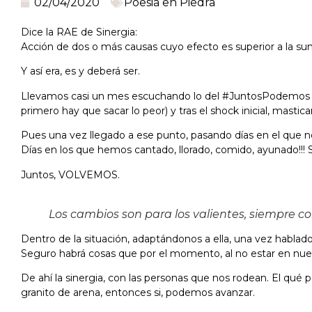
02/04/2020
Poesia en Piedra
Dice la RAE de Sinergia:
Acción de dos o más causas cuyo efecto es superior a la suma
Y así era, es y deberá ser.
Llevamos casi un mes escuchando lo del #JuntosPodemos #J
primero hay que sacar lo peor) y tras el shock inicial, mastic
Pues una vez llegado a ese punto, pasando días en el que no
Días en los que hemos cantado, llorado, comido, ayunado!!
Juntos, VOLVEMOS.
Los cambios son para los valientes, siempre co
Dentro de la situación, adaptándonos a ella, una vez habl
Seguro habrá cosas que por el momento, al no estar en nue
De ahí la sinergia, con las personas que nos rodean. El q
granito de arena, entonces si, podemos avanzar.