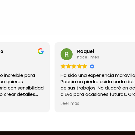
Raquel
Rita Ma
hace 1 mes
hace 1 m
a sido una experiencia maravillosa.
No puedo esta
oesía en piedra cuida cada detalle
el trabajo de Ev
e sus trabajos. No dudaré en acudir
que confío en e
 Eva para ocasiones futuras. Gracias
agradecida
G
or hacer mis ideas realidad en un
dedicación y esf
eer más
Leer más
uadro especial que seguro que a
son una belleza
is amigos les encanta.