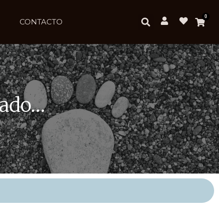
0
CONTACTO
rado…