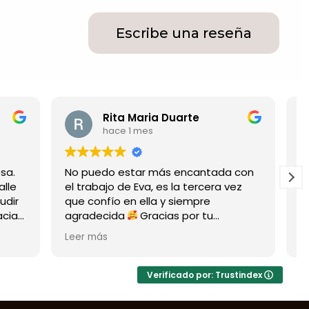
Escribe una reseña
ria Duarte
Agueda Sancho
es
hace 1 mes
r más encantada con
Es precioso lo que hace, es un
a, es la tercera vez
muy original y unico si lo person
lla y siempre
Super recomendable..
racias por tu
uerzo, los resultados
 y llegan al alma
Verificado por: Trustindex