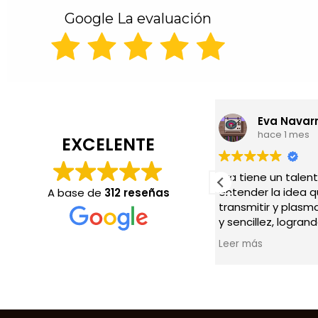
Google La evaluación
Eva Navarro
hace 1 mes
EXCELENTE
Eva tiene un talento increíble para
H
entender la idea que quieres
P
A base de
312 reseñas
transmitir y plasmarla con sensibilidad
d
y sencillez, logrando crear detalles
a
emotivos e inolvidables para quienes
p
Leer más
L
los reciben.
c
m