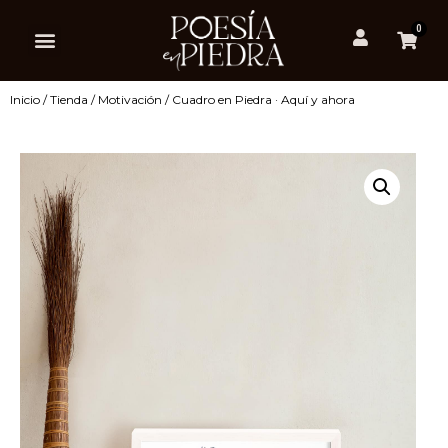
0
Inicio
/
Tienda
/
Motivación
/ Cuadro en Piedra · Aquí y ahora