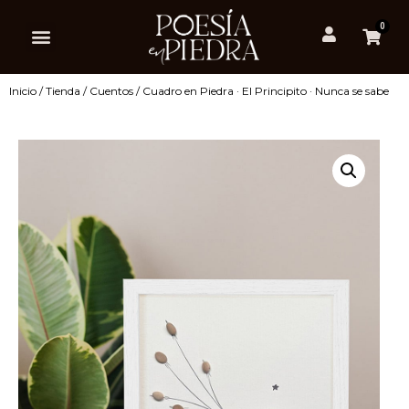
0
Inicio
/
Tienda
/
Cuentos
/ Cuadro en Piedra · El Principito · Nunca se sabe