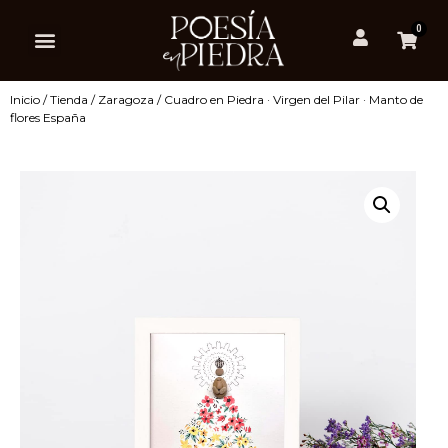
0
Inicio
/
Tienda
/
Zaragoza
/ Cuadro en Piedra · Virgen del Pilar · Manto de
flores España