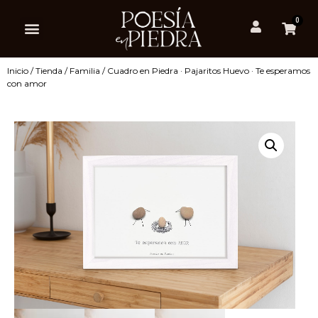
0
Inicio
/
Tienda
/
Familia
/ Cuadro en Piedra · Pajaritos Huevo · Te esperamos
con amor