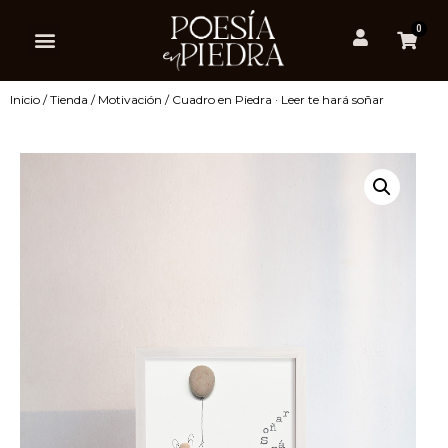
0
Inicio
/
Tienda
/
Motivación
/ Cuadro en Piedra · Leer te hará soñar