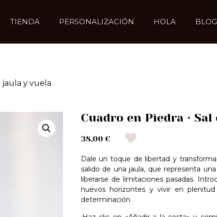
TIENDA
PERSONALIZACIÓN
HOLA
BLOG
 jaula y vuela
Cuadro en Piedra · Sal 
38,00 €
Dale un toque de libertad y transforma
salido de una jaula, que representa una
liberarse de limitaciones pasadas. Int
nuevos horizontes y vivir en plenitud
determinación.
¡Haz clic en «Añadir a la cesta» y co