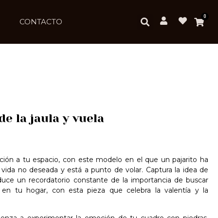
0
CONTACTO
de la jaula y vuela
ción a tu espacio, con este modelo en el que un pajarito ha
 vida no deseada y está a punto de volar. Captura la idea de
roduce un recordatorio constante de la importancia de buscar
 en tu hogar, con esta pieza que celebra la valentía y la
mienza a experimentar la emoción de tu cuadro con piedras,