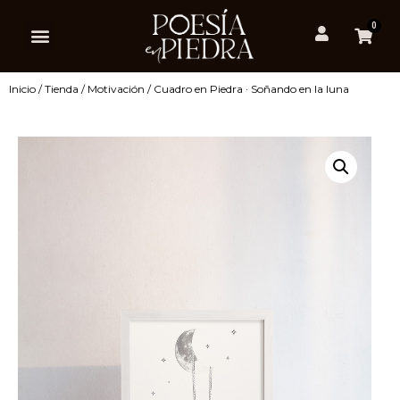
0
Inicio
/
Tienda
/
Motivación
/ Cuadro en Piedra · Soñando en la luna