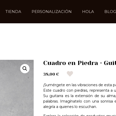
TIENDA
PERSONALIZACIÓN
HOLA
BLOG
Cuadro en Piedra · Gui
38,00 €
¡Sumérgete en las vibraciones de esta pas
Este cuadro con piedras, representa a u
Su guitarra es la extensión de su alma
palabras. Imagínatelo con una sonrisa 
alegría a quienes lo escuchan.
Explora la selección de productos musi