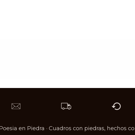
Poesia en Piedra ·
Cuadros con piedras, hechos co