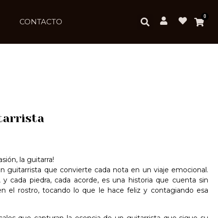
0
CONTACTO
tarrista
ión, la guitarra!
n guitarrista que convierte cada nota en un viaje emocional.
, y cada piedra, cada acorde, es una historia que cuenta sin
en el rostro, tocando lo que le hace feliz y contagiando esa
cales que capturan la esencia de un guitarrista que sigue su