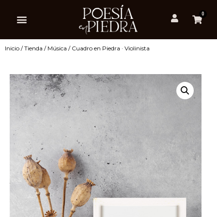
0
Inicio
/
Tienda
/
Música
/ Cuadro en Piedra · Violinista