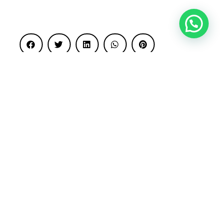
ANTERIOR
SIGUIENTE
Febrero LoVe
Perseverancia
Mantente informado con las últimas
novedades