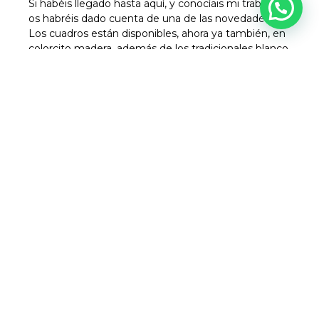
Si habéis llegado hasta aquí, y conocíais mi trabajo,
os habréis dado cuenta de una de las novedades.
Los cuadros están disponibles, ahora ya también, en
colorcito madera, además de los tradicionales blanco
y negro… y es que, trabajando. materiales naturales,
me lo pedía ya a gritos….
Que tengáis un bonito mes de Septiembre, lleno de
oportunidades y amor, mucho amor…
Eva
ANTERIOR
SIGUIENTE
Cuadros en piedra para emocionar
Noviembre en Poesía en Piedra