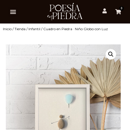
0
Inicio
/
Tienda
/
Infantil
/ Cuadro en Piedra · Niño Globo con Luz