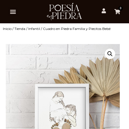
0
Inicio
/
Tienda
/
Infantil
/ Cuadro en Piedra Familia y Piecitos Bebé