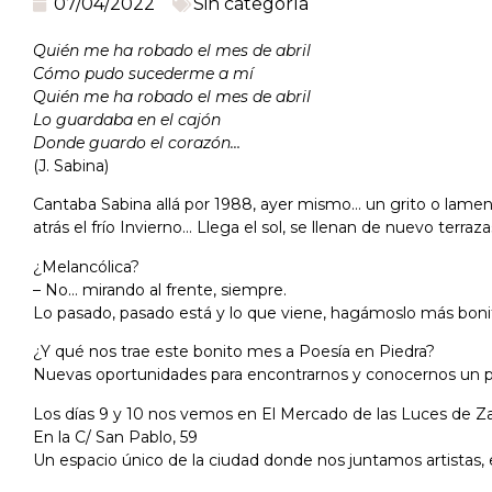
07/04/2022
Sin categoría
Quién me ha robado el mes de abril
Cómo pudo sucederme a mí
Quién me ha robado el mes de abril
Lo guardaba en el cajón
Donde guardo el corazón…
(J. Sabina)
Cantaba Sabina allá por 1988, ayer mismo… un grito o lamen
atrás el frío Invierno… Llega el sol, se llenan de nuevo terra
¿Melancólica?
– No… mirando al frente, siempre.
Lo pasado, pasado está y lo que viene, hagámoslo más boni
¿Y qué nos trae este bonito mes a Poesía en Piedra?
Nuevas oportunidades para encontrarnos y conocernos un 
Los días 9 y 10 nos vemos en El Mercado de las Luces de Z
En la C/ San Pablo, 59
Un espacio único de la ciudad donde nos juntamos artistas,