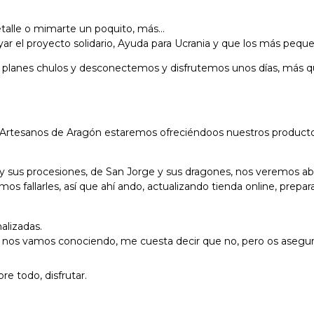
etalle o mimarte un poquito, más…
 el proyecto solidario, Ayuda para Ucrania y que los más peques 
anes chulos y desconectemos y disfrutemos unos días, más que m
 Artesanos de Aragón estaremos ofreciéndoos nuestros productos 
 y sus procesiones, de San Jorge y sus dragones, nos veremos 
emos fallarles, así que ahí ando, actualizando tienda online, pr
alizadas.
e nos vamos conociendo, me cuesta decir que no, pero os aseguro
re todo, disfrutar.